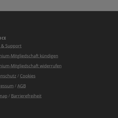
ICE
e & Support
ium-Mitgliedschaft kündigen
ium-Mitgliedschaft widerrufen
enschutz
/
Cookies
ressum
/
AGB
emap
/
Barrierefreiheit