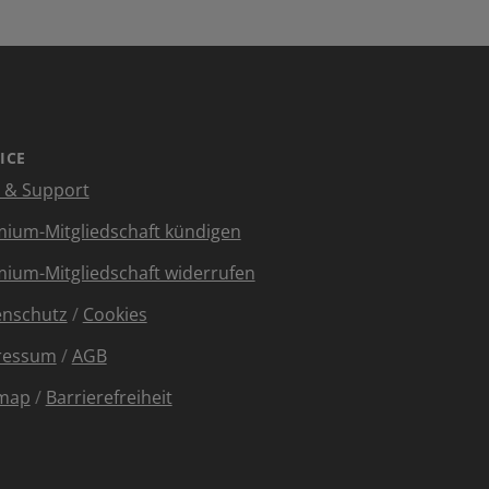
ICE
e & Support
ium-Mitgliedschaft kündigen
ium-Mitgliedschaft widerrufen
enschutz
/
Cookies
ressum
/
AGB
emap
/
Barrierefreiheit